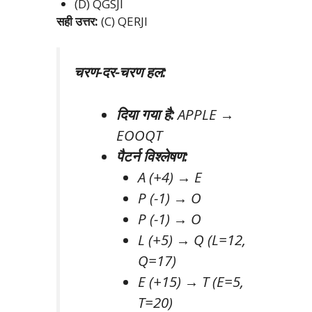
(D) QGSJI
सही उत्तर:
(C) QERJI
चरण-दर-चरण हल:
दिया गया है:
APPLE →
EOOQT
पैटर्न विश्लेषण:
A (+4) → E
P (-1) → O
P (-1) → O
L (+5) → Q (L=12,
Q=17)
E (+15) → T (E=5,
T=20)