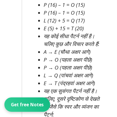
P (16) – 1 = O (15)
P (16) – 1 = O (15)
L (12) + 5 = Q (17)
E (5) + 15 = T (20)
यह कोई सीधा पैटर्न नहीं है।
चलिए कुछ और विचार करते हैं:
A → E (चौथा अक्षर आगे)
P → O (पहला अक्षर पीछे)
P → O (पहला अक्षर पीछे)
L → Q (पांचवां अक्षर आगे)
E → T (पंद्रहवां अक्षर आगे)
यह एक सुसंगत पैटर्न नहीं है।
चलिए, दूसरे दृष्टिकोण से देखते
Get free Notes
हैं, जैसे कि स्वर और व्यंजन का
पैटर्न: