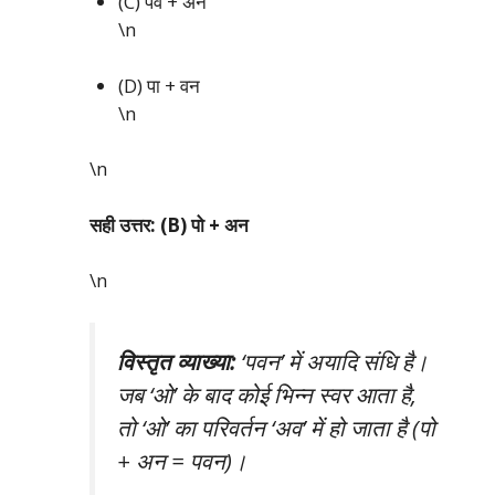
(C) पव + अन
\n
(D) पा + वन
\n
\n
सही उत्तर: (B) पो + अन
\n
विस्तृत व्याख्या:
‘पवन’ में अयादि संधि है।
जब ‘ओ’ के बाद कोई भिन्न स्वर आता है,
तो ‘ओ’ का परिवर्तन ‘अव’ में हो जाता है (पो
+ अन = पवन)।