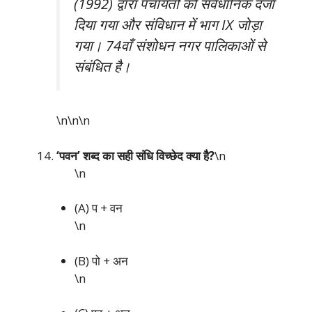
(1992) द्वारा पंचायतों को संवैधानिक दर्जा
दिया गया और संविधान में भाग IX जोड़ा
गया। 74वाँ संशोधन नगर पालिकाओं से
संबंधित है।
\n\n
\n
‘पवन’ शब्द का सही संधि विच्छेद क्या है?
\n
\n
(A) प + वन
\n
(B) पो + अन
\n