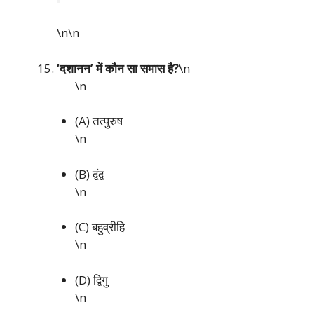
\n\n
‘दशानन’ में कौन सा समास है?
\n
\n
(A) तत्पुरुष
\n
(B) द्वंद्व
\n
(C) बहुव्रीहि
\n
(D) द्विगु
\n