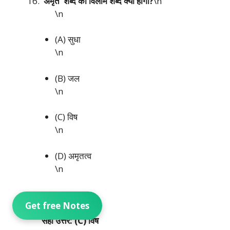
‘अमृत’ शब्द का विलोम शब्द क्या होगा?
\n
\n
(A) सुधा
\n
(B) जल
\n
(C) विष
\n
(D) अमृतत्व
\n
\n
Get free Notes
सही उत्तर: (C) विष