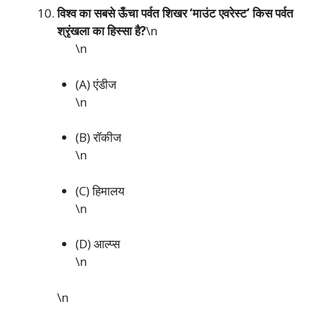
विश्व का सबसे ऊँचा पर्वत शिखर ‘माउंट एवरेस्ट’ किस पर्वत
श्रृंखला का हिस्सा है?
\n
\n
(A) एंडीज
\n
(B) रॉकीज
\n
(C) हिमालय
\n
(D) आल्प्स
\n
\n