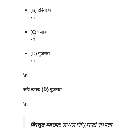
(B) हरियाणा
\n
(C) पंजाब
\n
(D) गुजरात
\n
\n
सही उत्तर: (D) गुजरात
\n
विस्तृत व्याख्या:
लोथल सिंधु घाटी सभ्यता