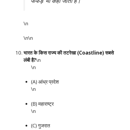
फेफड़े’ भी कहा जाता है।
\n
\n\n
भारत के किस राज्य की तटरेखा (Coastline) सबसे
लंबी है?
\n
\n
(A) आंध्र प्रदेश
\n
(B) महाराष्ट्र
\n
(C) गुजरात