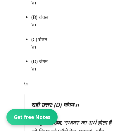
\n
(B) चंचल
\n
(C) चेतन
\n
(D) जंगम
\n
\n
सही उत्तर: (D) जंगम
\n
Get free Notes
विस्तृत व्याख्या:
‘स्थावर’ का अर्थ होता है