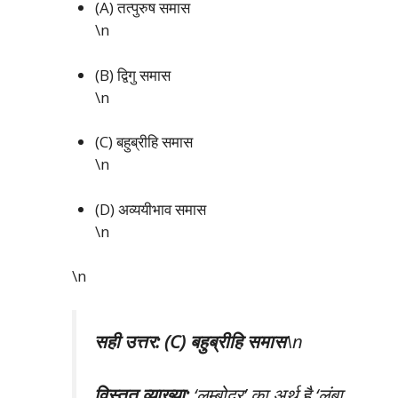
(A) तत्पुरुष समास
\n
(B) द्विगु समास
\n
(C) बहुब्रीहि समास
\n
(D) अव्ययीभाव समास
\n
\n
सही उत्तर: (C) बहुब्रीहि समास
\n
विस्तृत व्याख्या:
‘लम्बोदर’ का अर्थ है ‘लंबा