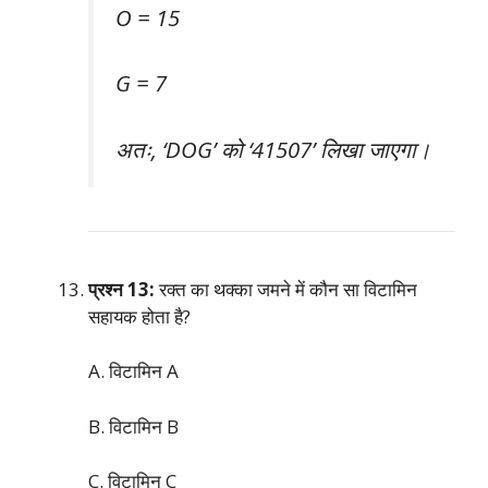
O = 15
G = 7
अतः, ‘DOG’ को ‘41507’ लिखा जाएगा।
प्रश्न 13:
रक्त का थक्का जमने में कौन सा विटामिन
सहायक होता है?
A. विटामिन A
B. विटामिन B
C. विटामिन C