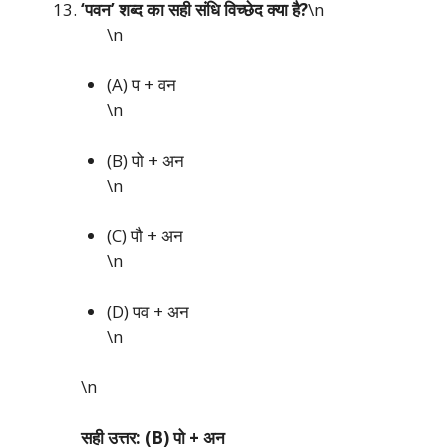
‘पवन’ शब्द का सही संधि विच्छेद क्या है?
\n
\n
(A) प + वन
\n
(B) पो + अन
\n
(C) पौ + अन
\n
(D) पव + अन
\n
\n
सही उत्तर: (B) पो + अन