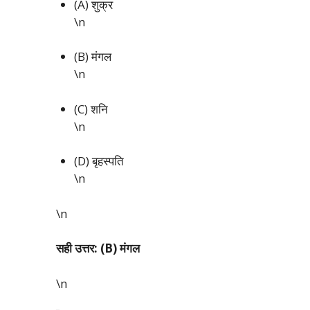
(A) शुक्र
\n
(B) मंगल
\n
(C) शनि
\n
(D) बृहस्पति
\n
\n
सही उत्तर: (B) मंगल
\n