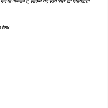
 गुण या परिणाम है, लेकिन यह स्वयं ‘रात’ का पर्यायवाची
ा होगा?