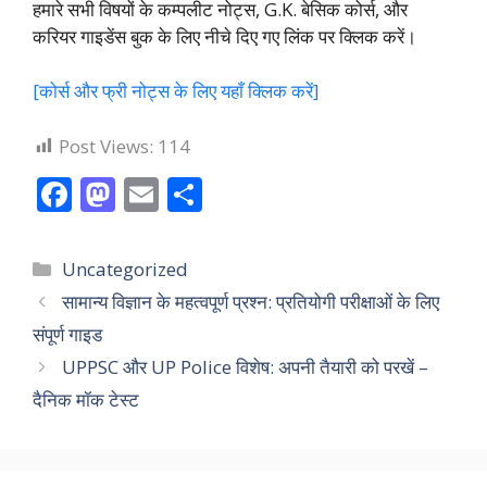
हमारे सभी विषयों के कम्पलीट नोट्स, G.K. बेसिक कोर्स, और
करियर गाइडेंस बुक के लिए नीचे दिए गए लिंक पर क्लिक करें।
[कोर्स और फ्री नोट्स के लिए यहाँ क्लिक करें]
Post Views:
114
F
M
E
S
ac
as
m
h
e
to
ai
ar
Categories
Uncategorized
b
d
l
e
सामान्य विज्ञान के महत्वपूर्ण प्रश्न: प्रतियोगी परीक्षाओं के लिए
o
o
संपूर्ण गाइड
o
n
UPPSC और UP Police विशेष: अपनी तैयारी को परखें –
k
दैनिक मॉक टेस्ट