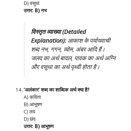
D) वसुधा
उत्तर: B) नभ
विस्तृत व्याख्या (Detailed
Explanation):
आकाश के पर्यायवाची
शब्द नभ, गगन, व्योम, अंबर आदि हैं।
जलद का अर्थ बादल, पावक का अर्थ अग्नि
और वसुधा का अर्थ पृथ्वी होता है।
‘अलंकार’ शब्द का शाब्दिक अर्थ क्या है?
A) कविता
B) आभूषण
C) लय
D) छंद
उत्तर: B) आभूषण