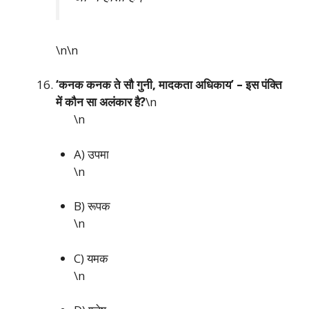
\n\n
‘कनक कनक ते सौ गुनी, मादकता अधिकाय’ – इस पंक्ति
में कौन सा अलंकार है?
\n
\n
A) उपमा
\n
B) रूपक
\n
C) यमक
\n