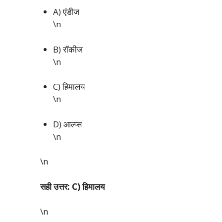
A) एंडीज
\n
B) रॉकीज
\n
C) हिमालय
\n
D) आल्प्स
\n
\n
सही उत्तर: C) हिमालय
\n