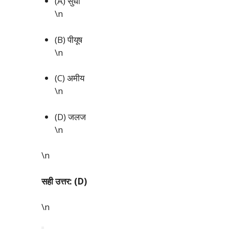
(A) सुधा
\n
(B) पीयूष
\n
(C) अमीय
\n
(D) जलज
\n
\n
सही उत्तर: (D)
\n