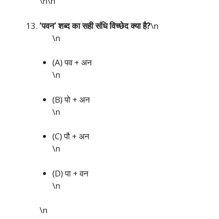
\n\n
‘पवन’ शब्द का सही संधि विच्छेद क्या है?
\n
\n
(A) पव + अन
\n
(B) पो + अन
\n
(C) पौ + अन
\n
(D) पा + वन
\n
\n