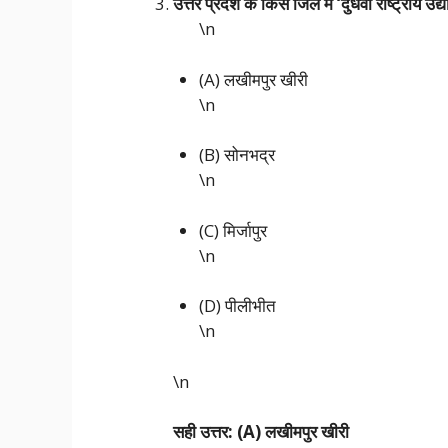
उत्तर प्रदेश के किस जिले में ‘दुधवा राष्ट्रीय उद्
\n
(A) लखीमपुर खीरी
\n
(B) सोनभद्र
\n
(C) मिर्जापुर
\n
(D) पीलीभीत
\n
\n
सही उत्तर: (A) लखीमपुर खीरी