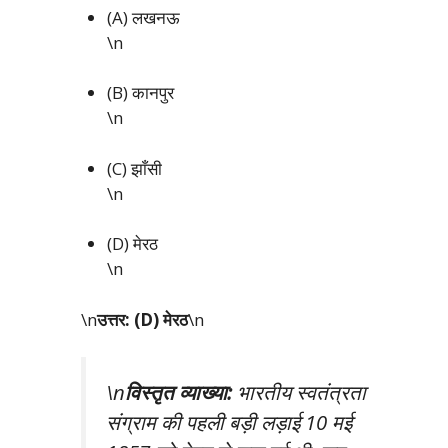
(A) लखनऊ
\n
(B) कानपुर
\n
(C) झाँसी
\n
(D) मेरठ
\n
\n
उत्तर: (D) मेरठ
\n
\n
विस्तृत व्याख्या:
भारतीय स्वतंत्रता
संग्राम की पहली बड़ी लड़ाई 10 मई