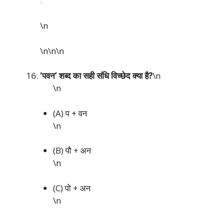
\n
\n\n
\n
‘पवन’ शब्द का सही संधि विच्छेद क्या है?
\n
\n
(A) प + वन
\n
(B) पौ + अन
\n
(C) पो + अन
\n