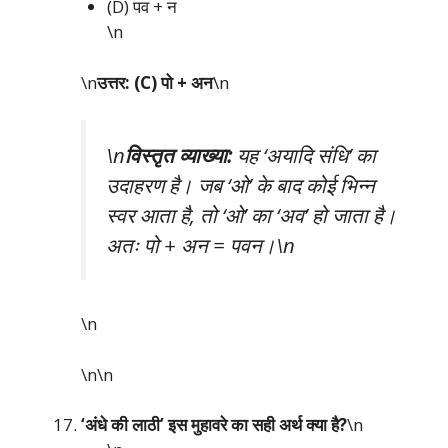
(D) पव + न
\n
\n
उत्तर: (C) पो + अन
\n
\n
विस्तृत व्याख्या:
यह ‘अयादि संधि’ का
उदाहरण है। जब ‘ओ’ के बाद कोई भिन्न
स्वर आता है, तो ‘ओ’ का ‘अव’ हो जाता है।
अतः पो + अन = पवन।\n
\n
\n\n
‘अंधे की लाठी’ इस मुहावरे का सही अर्थ क्या है?
\n