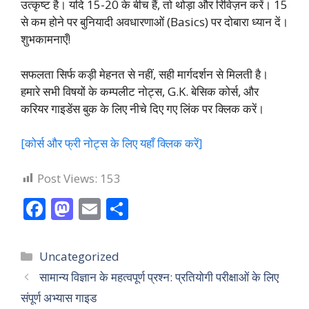
उत्कृष्ट है। यदि 15-20 के बीच हैं, तो थोड़ा और रिविज़न करें। 15
से कम होने पर बुनियादी अवधारणाओं (Basics) पर दोबारा ध्यान दें।
शुभकामनाएँ!
सफलता सिर्फ कड़ी मेहनत से नहीं, सही मार्गदर्शन से मिलती है।
हमारे सभी विषयों के कम्पलीट नोट्स, G.K. बेसिक कोर्स, और
करियर गाइडेंस बुक के लिए नीचे दिए गए लिंक पर क्लिक करें।
[कोर्स और फ्री नोट्स के लिए यहाँ क्लिक करें]
Post Views:
153
F
M
E
S
ac
as
m
h
e
to
ai
ar
Categories
Uncategorized
b
d
l
e
सामान्य विज्ञान के महत्वपूर्ण प्रश्न: प्रतियोगी परीक्षाओं के लिए
o
o
संपूर्ण अभ्यास गाइड