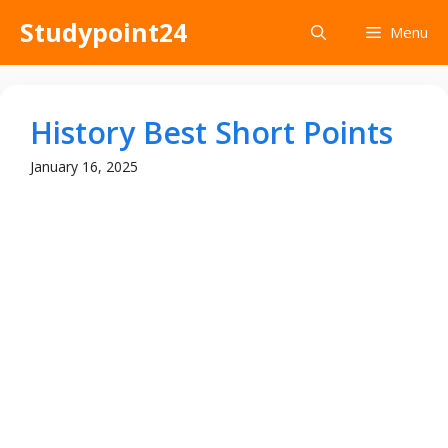
Skip
Studypoint24
Menu
to
content
History Best Short Points
January 16, 2025