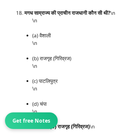
मगध साम्राज्य की प्राचीन राजधानी कौन सी थी?
\n
\n
(a) वैशाली
\n
(b) राजगृह (गिरिव्रज)
\n
(c) पाटलिपुत्र
\n
(d) चंपा
\n
Get free Notes
\n
सही उत्तर: (b) राजगृह (गिरिव्रज)
\n