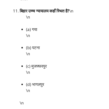
बिहार उच्च न्यायालय कहाँ स्थित है?
\n
\n
(a) गया
\n
(b) पटना
\n
(c) मुजफ्फरपुर
\n
(d) भागलपुर
\n
\n