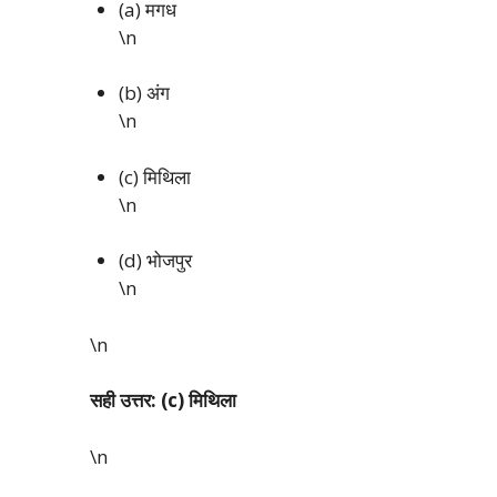
(a) मगध
\n
(b) अंग
\n
(c) मिथिला
\n
(d) भोजपुर
\n
\n
सही उत्तर: (c) मिथिला
\n