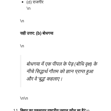
(d) राजगीर
\n
\n
सही उत्तर: (b) बोधगया
\n
बोधगया में एक पीपल के पेड़ (बोधि वृक्ष) के
नीचे सिद्धार्थ गौतम को ज्ञान प्राप्त हुआ
और वे ‘बुद्ध’ कहलाए।
\n\n
बिहार का एकमात्र राष्ट्रीय उद्यान कौन सा है?
\n