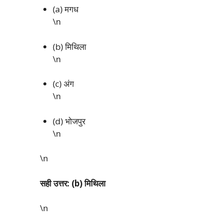
(a) मगध
\n
(b) मिथिला
\n
(c) अंग
\n
(d) भोजपुर
\n
\n
सही उत्तर: (b) मिथिला
\n