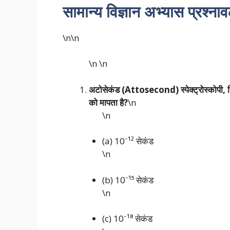
सामान्य विज्ञान अभ्यास प्रश्ना
\n\n
\n
\n
अटोसेकंड (Attosecond) स्पेक्ट्रोस्कोपी, जि
को मापता है?
\n
\n
(a) 10⁻¹² सेकंड
\n
(b) 10⁻¹⁵ सेकंड
\n
(c) 10⁻¹⁸ सेकंड