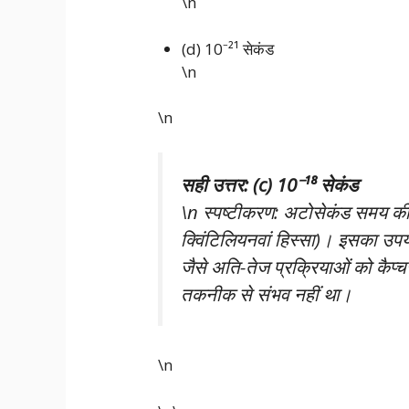
\n
(d) 10⁻²¹ सेकंड
\n
\n
सही उत्तर: (c) 10⁻¹⁸ सेकंड
\n स्पष्टीकरण: अटोसेकंड समय की ए
क्विंटिलियनवां हिस्सा)। इसका उ
जैसे अति-तेज प्रक्रियाओं को कैप्च
तकनीक से संभव नहीं था।
\n