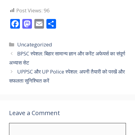
Post Views:
96
F
M
E
S
ac
as
m
h
e
to
ai
ar
Categories
Uncategorized
b
d
l
e
BPSC स्पेशल: बिहार सामान्य ज्ञान और करेंट अफेयर्स का संपूर्ण
o
o
अभ्यास सेट
o
n
UPPSC और UP Police स्पेशल: अपनी तैयारी को परखें और
k
सफलता सुनिश्चित करें
Leave a Comment
Comment