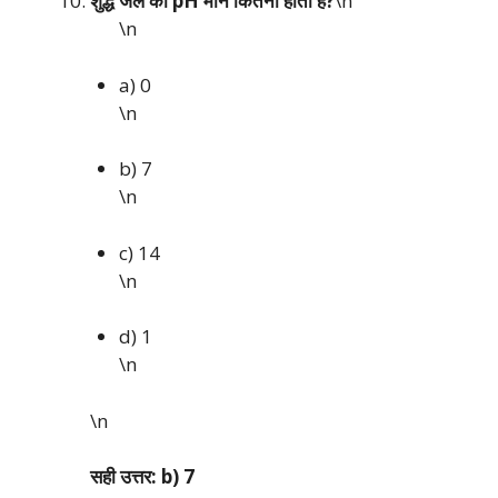
शुद्ध जल का pH मान कितना होता है?
\n
\n
a) 0
\n
b) 7
\n
c) 14
\n
d) 1
\n
\n
सही उत्तर: b) 7