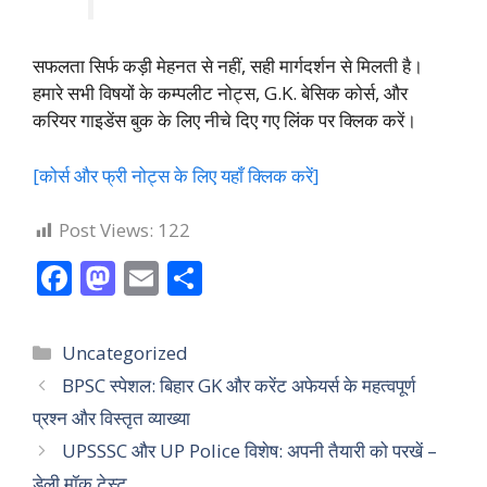
सफलता सिर्फ कड़ी मेहनत से नहीं, सही मार्गदर्शन से मिलती है।
हमारे सभी विषयों के कम्पलीट नोट्स, G.K. बेसिक कोर्स, और
करियर गाइडेंस बुक के लिए नीचे दिए गए लिंक पर क्लिक करें।
[कोर्स और फ्री नोट्स के लिए यहाँ क्लिक करें]
Post Views:
122
F
M
E
S
ac
as
m
h
e
to
ai
ar
Categories
Uncategorized
b
d
l
e
BPSC स्पेशल: बिहार GK और करेंट अफेयर्स के महत्वपूर्ण
o
o
प्रश्न और विस्तृत व्याख्या
o
n
UPSSSC और UP Police विशेष: अपनी तैयारी को परखें –
k
डेली मॉक टेस्ट