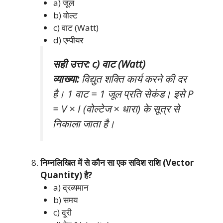
a) जूल
b) वोल्ट
c) वाट (Watt)
d) एम्पीयर
सही उत्तर: c) वाट (Watt)
व्याख्या:
विद्युत शक्ति कार्य करने की दर
है। 1 वाट = 1 जूल प्रति सेकंड। इसे P
= V × I (वोल्टेज × धारा) के सूत्र से
निकाला जाता है।
निम्नलिखित में से कौन सा एक सदिश राशि (Vector
Quantity) है?
a) द्रव्यमान
b) समय
c) दूरी