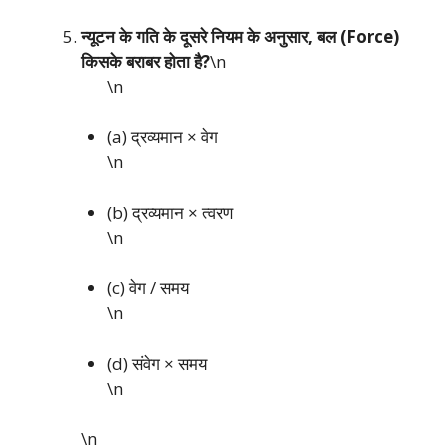
न्यूटन के गति के दूसरे नियम के अनुसार, बल (Force)
किसके बराबर होता है?
\n
\n
(a) द्रव्यमान × वेग
\n
(b) द्रव्यमान × त्वरण
\n
(c) वेग / समय
\n
(d) संवेग × समय
\n
\n