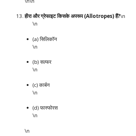
\n\n
हीरा और ग्रेफाइट किसके अपरूप (Allotropes) हैं?
\n
\n
(a) सिलिकॉन
\n
(b) सल्फर
\n
(c) कार्बन
\n
(d) फास्फोरस
\n
\n