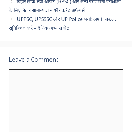
b
d
l
e
बिहार लोक सेवा आयोग (BPSC) और अन्य प्रतियोगी परीक्षाओं
o
o
के लिए बिहार सामान्य ज्ञान और करेंट अफेयर्स
o
n
UPPSC, UPSSSC और UP Police भर्ती: अपनी सफलता
k
सुनिश्चित करें – दैनिक अभ्यास सेट
Leave a Comment
Comment