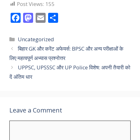
Post Views:
155
F
M
E
S
ac
as
m
h
e
to
ai
ar
Categories
Uncategorized
b
d
l
e
बिहार GK और करेंट अफेयर्स: BPSC और अन्य परीक्षाओं के
o
o
लिए महत्वपूर्ण अभ्यास प्रश्नोत्तर
o
n
UPPSC, UPSSSC और UP Police विशेष: अपनी तैयारी को
k
दें अंतिम धार
Leave a Comment
Comment