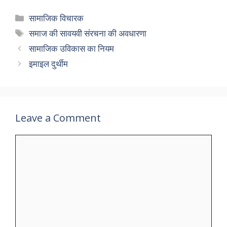
e
to
ai
ar
Categories
सामाजिक विचारक
b
d
l
e
Tags
समाज की सावयवी संरचना की अवधारणा
o
o
सामाजिक उविकास का नियम
o
n
इमाइल दुर्थीम
k
Leave a Comment
Comment