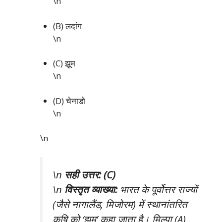
\n
(B) लदांग
\n
(C) झूम
\n
(D) चेनाडो
\n
\n
\n
सही उत्तर: (C)
\n
विस्तृत व्याख्या:
भारत के पूर्वोत्तर राज्यों
(जैसे नागालैंड, मिजोरम) में स्थानांतरित
कृषि को ‘झूम’ कहा जाता है। मिल्पा (A)