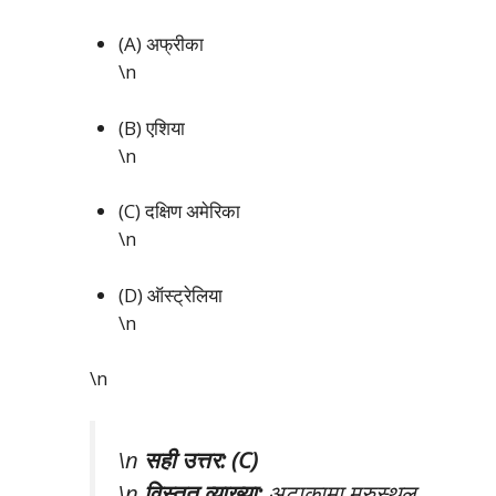
(A) अफ्रीका
\n
(B) एशिया
\n
(C) दक्षिण अमेरिका
\n
(D) ऑस्ट्रेलिया
\n
\n
\n
सही उत्तर: (C)
\n
विस्तृत व्याख्या:
अटाकामा मरुस्थल