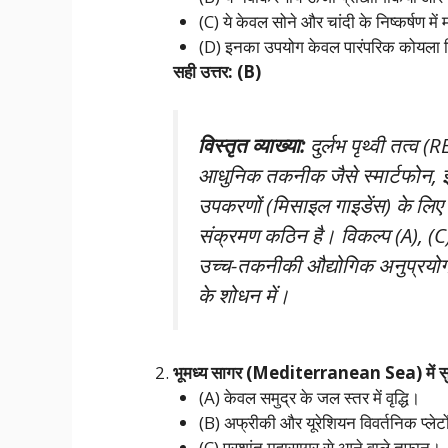
(C) ये केवल सोने और चांदी के निष्कर्षण में
(D) इनका उपयोग केवल पारंपरिक कोयला बिजल
सही उत्तर: (B)
विस्तृत व्याख्या:
दुर्लभ पृथ्वी तत्व 
आधुनिक तकनीक जैसे स्मार्टफोन, इल
उपकरणों (मिसाइल गाइडेंस) के लिए अ
संक्रमण कठिन है। विकल्प (A), (C
उच्च-तकनीकी औद्योगिक अनुप्रयोगों
के शोधन में।
भूमध्य सागर (Mediterranean Sea) में सुना
(A) केवल समुद्र के जल स्तर में वृद्धि।
(B) अफ्रीकी और यूरेशियन विवर्तनिक प्ल
(C) प्रशांत महासागर से आने वाले तूफान।