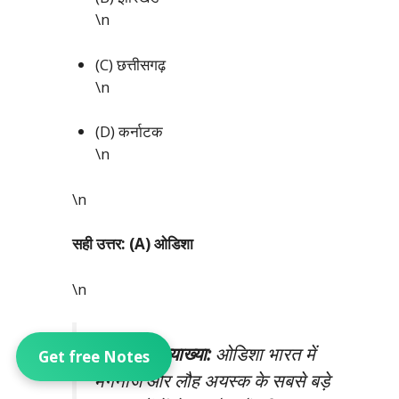
\n
(C) छत्तीसगढ़
\n
(D) कर्नाटक
\n
\n
सही उत्तर: (A) ओडिशा
\n
\n
विस्तृत व्याख्या:
ओडिशा भारत में
Get free Notes
मैंगनीज और लौह अयस्क के सबसे बड़े