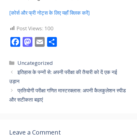
[कोर्स और फ्री नोट्स के लिए यहाँ क्लिक करें]
Post Views:
100
F
M
E
S
ac
as
m
h
e
to
ai
ar
Categories
Uncategorized
b
d
l
e
इतिहास के पन्नों से: अपनी परीक्षा की तैयारी को दें एक नई
o
o
उड़ान
o
n
प्रतियोगी परीक्षा गणित मास्टरक्लास: अपनी कैलकुलेशन स्पीड
k
और सटीकता बढ़ाएं
Leave a Comment