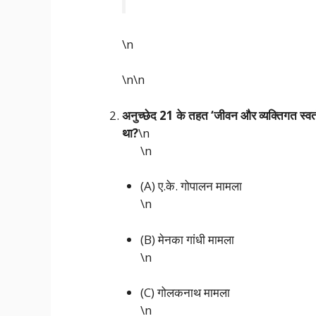
\n
\n\n
अनुच्छेद 21 के तहत ‘जीवन और व्यक्तिगत स्वत
था?
\n
\n
(A) ए.के. गोपालन मामला
\n
(B) मेनका गांधी मामला
\n
(C) गोलकनाथ मामला
\n