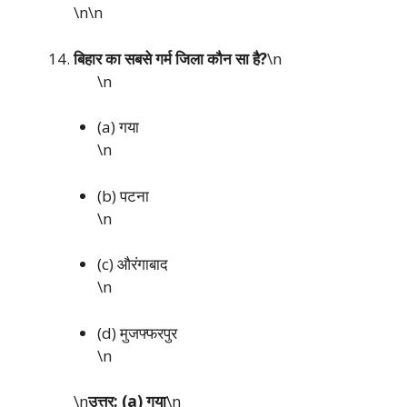
\n\n
बिहार का सबसे गर्म जिला कौन सा है?
\n
\n
(a) गया
\n
(b) पटना
\n
(c) औरंगाबाद
\n
(d) मुजफ्फरपुर
\n
\n
उत्तर: (a) गया
\n