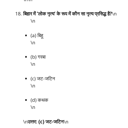
बिहार में ‘लोक नृत्य’ के रूप में कौन सा नृत्य प्रसिद्ध है?
\n
\n
(a) बिहू
\n
(b) गरबा
\n
(c) जट-जटिन
\n
(d) कथक
\n
\n
उत्तर: (c) जट-जटिन
\n