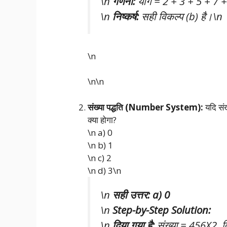
\n
गणना:
योग = 2 + 3 + 5 + 7 
\n
निष्कर्ष:
सही विकल्प (b) है।\n
\n
\n\n
संख्या पद्धति (Number System):
यदि संख
क्या होगा?
\n a) 0
\n b) 1
\n c) 2
\n d) 3\n
\n
सही उत्तर: a) 0
\n
Step-by-Step Solution:
\n
दिया गया है:
संख्या = 456X2, 