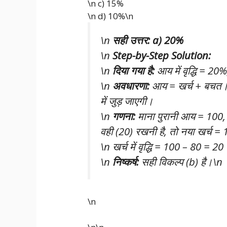
\n c) 15%
\n d) 10%\n
\n
सही उत्तर: a) 20%
\n
Step-by-Step Solution:
\n
दिया गया है:
आय में वृद्धि = 20
\n
अवधारणा:
आय = खर्च + बचत। यदि
में जुड़ जाएगी।
\n
गणना:
माना पुरानी आय = 100
वही (20) रखनी है, तो नया खर्च 
\n खर्च में वृद्धि = 100 – 80 =
\n
निष्कर्ष:
सही विकल्प (b) है।\n
\n