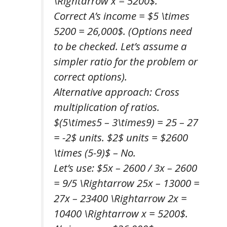
\Rightarrow x = 5200$.
Correct A’s income = $5 \times
5200 = 26,000$. (Options need
to be checked. Let’s assume a
simpler ratio for the problem or
correct options).
Alternative approach:
Cross
multiplication of ratios.
$(5\times5 – 3\times9) = 25 – 27
= -2$ units. $2$ units = $2600
\times (5-9)$ – No.
Let’s use: $5x – 2600 / 3x – 2600
= 9/5 \Rightarrow 25x – 13000 =
27x – 23400 \Rightarrow 2x =
10400 \Rightarrow x = 5200$.