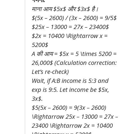
माना आय $5x$ और $3x$ है।
$(5x – 2600) / (3x – 2600) = 9/5$
$25x – 13000 = 27x – 23400$
$2x = 10400 \Rightarrow x =
5200$
A की आय = $5x = 5 \times 5200 =
26,000$ (Calculation correction:
Let’s re-check)
Wait, if A:B income is 5:3 and
exp is 9:5. Let income be $5x,
3x$.
$5(5x – 2600) = 9(3x – 2600)
\Rightarrow 25x – 13000 = 27x –
23400 \Rightarrow 2x = 10400