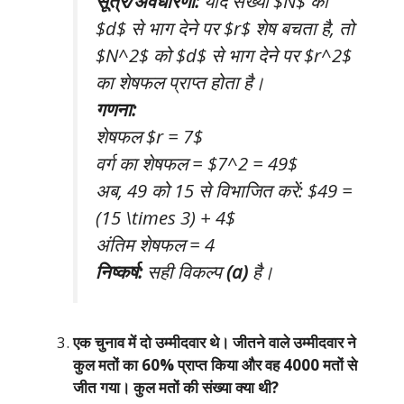
सूत्र/अवधारणा:
यदि संख्या $N$ को
$d$ से भाग देने पर $r$ शेष बचता है, तो
$N^2$ को $d$ से भाग देने पर $r^2$
का शेषफल प्राप्त होता है।
गणना:
शेषफल $r = 7$
वर्ग का शेषफल = $7^2 = 49$
अब, 49 को 15 से विभाजित करें: $49 =
(15 \times 3) + 4$
अंतिम शेषफल = 4
निष्कर्ष:
सही विकल्प
(a)
है।
एक चुनाव में दो उम्मीदवार थे। जीतने वाले उम्मीदवार ने
कुल मतों का 60% प्राप्त किया और वह 4000 मतों से
जीत गया। कुल मतों की संख्या क्या थी?