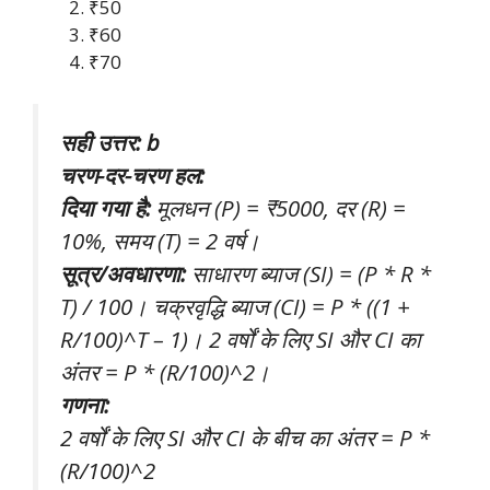
₹50
₹60
₹70
सही उत्तर: b
चरण-दर-चरण हल:
दिया गया है:
मूलधन (P) = ₹5000, दर (R) =
10%, समय (T) = 2 वर्ष।
सूत्र/अवधारणा:
साधारण ब्याज (SI) = (P * R *
T) / 100। चक्रवृद्धि ब्याज (CI) = P * ((1 +
R/100)^T – 1)। 2 वर्षों के लिए SI और CI का
अंतर = P * (R/100)^2।
गणना:
2 वर्षों के लिए SI और CI के बीच का अंतर = P *
(R/100)^2