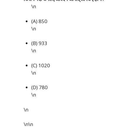
\n
(A) 850
\n
(B) 933
\n
(C) 1020
\n
(D) 780
\n
\n
\n\n