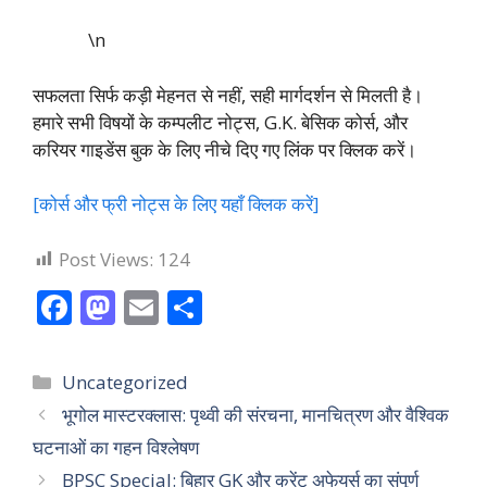
\n
सफलता सिर्फ कड़ी मेहनत से नहीं, सही मार्गदर्शन से मिलती है।
हमारे सभी विषयों के कम्पलीट नोट्स, G.K. बेसिक कोर्स, और
करियर गाइडेंस बुक के लिए नीचे दिए गए लिंक पर क्लिक करें।
[कोर्स और फ्री नोट्स के लिए यहाँ क्लिक करें]
Post Views:
124
F
M
E
S
ac
as
m
h
e
to
ai
ar
Categories
Uncategorized
b
d
l
e
भूगोल मास्टरक्लास: पृथ्वी की संरचना, मानचित्रण और वैश्विक
o
o
घटनाओं का गहन विश्लेषण
o
n
BPSC Special: बिहार GK और करेंट अफेयर्स का संपूर्ण