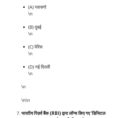
(A) ग्लासगो
\n
(B) दुबई
\n
(C) पेरिस
\n
(D) नई दिल्ली
\n
\n
\n\n
भारतीय रिज़र्व बैंक (RBI) द्वारा लॉन्च किए गए ‘डिजिटल