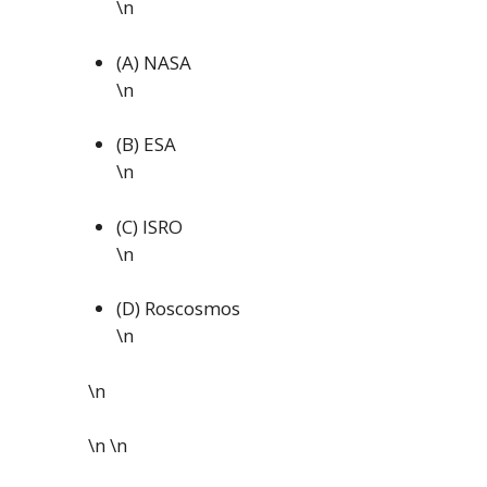
\n
(A) NASA
\n
(B) ESA
\n
(C) ISRO
\n
(D) Roscosmos
\n
\n
\n \n