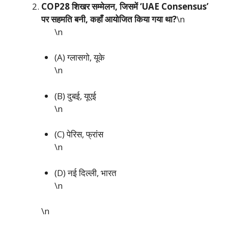
COP28 शिखर सम्मेलन, जिसमें ‘UAE Consensus’
पर सहमति बनी, कहाँ आयोजित किया गया था?
\n
\n
(A) ग्लासगो, यूके
\n
(B) दुबई, यूएई
\n
(C) पेरिस, फ्रांस
\n
(D) नई दिल्ली, भारत
\n
\n