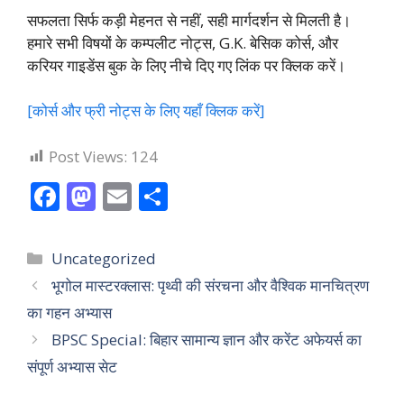
सफलता सिर्फ कड़ी मेहनत से नहीं, सही मार्गदर्शन से मिलती है।
हमारे सभी विषयों के कम्पलीट नोट्स, G.K. बेसिक कोर्स, और
करियर गाइडेंस बुक के लिए नीचे दिए गए लिंक पर क्लिक करें।
[कोर्स और फ्री नोट्स के लिए यहाँ क्लिक करें]
Post Views:
124
F
M
E
S
ac
as
m
h
e
to
ai
ar
Categories
Uncategorized
b
d
l
e
भूगोल मास्टरक्लास: पृथ्वी की संरचना और वैश्विक मानचित्रण
o
o
का गहन अभ्यास
o
n
BPSC Special: बिहार सामान्य ज्ञान और करेंट अफेयर्स का
k
संपूर्ण अभ्यास सेट