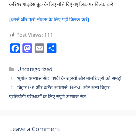
करियर गाइडेंस बुक के लिए नीचे दिए गए लिंक पर क्लिक करें।
[कोर्स और फ्री नोट्स के लिए यहाँ क्लिक करें]
Post Views:
111
F
M
E
S
ac
as
m
h
e
to
ai
ar
Categories
Uncategorized
b
d
l
e
भूगोल अभ्यास सेट: पृथ्वी के रहस्यों और मानचित्रों को समझें
o
o
बिहार GK और करेंट अफेयर्स: BPSC और अन्य बिहार
o
n
प्रतियोगी परीक्षाओं के लिए संपूर्ण अभ्यास सेट
k
Leave a Comment