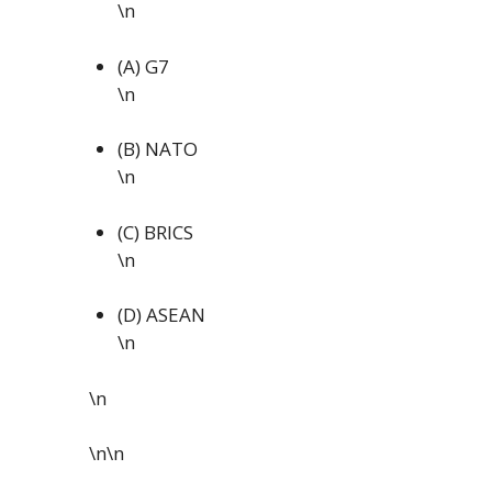
\n
(A) G7
\n
(B) NATO
\n
(C) BRICS
\n
(D) ASEAN
\n
\n
\n\n