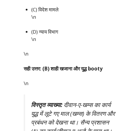
(C) विदेश मामले
\n
(D) न्याय विभाग
\n
\n
सही उत्तर: (B) शाही खजाना और युद्ध booty
\n
विस्तृत व्याख्या:
दीवान-ए-खम्स का कार्य
युद्ध में लूटे गए माल (खम्स) के वितरण और
प्रबंधन को देखना था। सैन्य प्रशासन
(A) का कार्य ‘दीवान-ए-अर्ज’ के पास था।