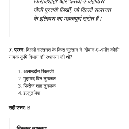
फिरोजशाही’ और ‘फतवा-ए-जहाँदारी’
जैसी पुस्तकें लिखीं, जो दिल्ली सल्तनत
के इतिहास का महत्वपूर्ण स्रोत हैं।
7. प्रश्न:
दिल्ली सल्तनत के किस सुल्तान ने ‘दीवान-ए-अमीर कोही’
नामक कृषि विभाग की स्थापना की थी?
अलाउद्दीन खिलजी
मुहम्मद बिन तुगलक
फिरोज शाह तुगलक
इल्तुतमिश
सही उत्तर:
B
विस्तृत व्याख्या: