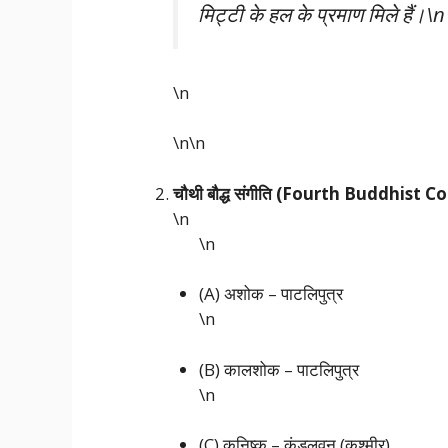
मिट्टी के हल के प्रमाण मिले हैं।\n
\n
\n\n
चौथी बौद्ध संगीति (Fourth Buddhist Co
\n
\n
(A) अशोक – पाटलिपुत्र
\n
(B) कालशोक – पाटलिपुत्र
\n
(C) कनिष्क – कुंडलवन (कश्मीर)