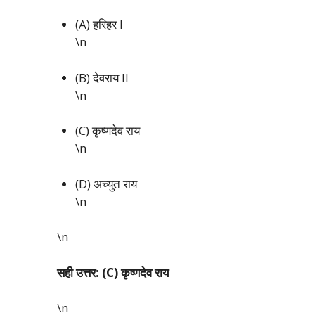
(A) हरिहर I
\n
(B) देवराय II
\n
(C) कृष्णदेव राय
\n
(D) अच्युत राय
\n
\n
सही उत्तर: (C) कृष्णदेव राय
\n