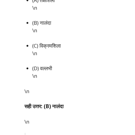
(A) तक्षशिला
\n
(B) नालंदा
\n
(C) विक्रमशिला
\n
(D) वल्लभी
\n
\n
सही उत्तर: (B) नालंदा
\n