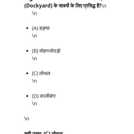
(Dockyard) के साक्ष्यों के लिए प्रसिद्ध है?
\n
\n
(A) हड़प्पा
\n
(B) मोहनजोदड़ो
\n
(C) लोथल
\n
(D) कालीबंगा
\n
\n
सही उत्तर: (C) लोथल