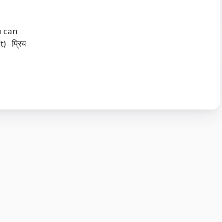
u can
) प्रिय