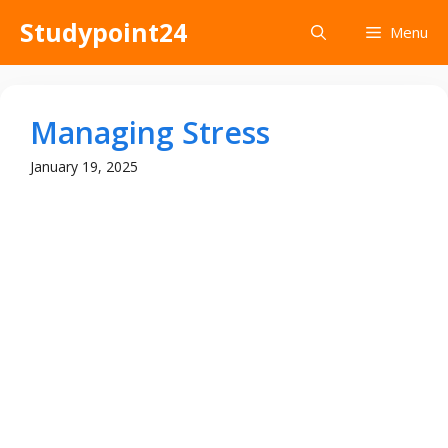
Skip
Studypoint24
Menu
to
content
Managing Stress
January 19, 2025