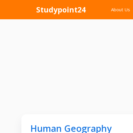
Skip
Studypoint24
About Us
to
content
Human Geography