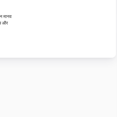
न मानव
व और