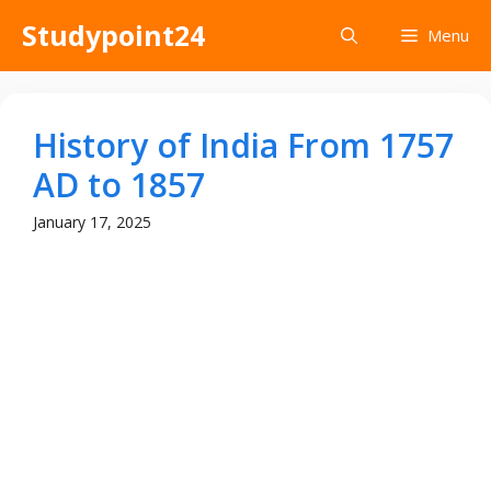
Skip
Studypoint24
Menu
to
content
History of India From 1757
AD to 1857
January 17, 2025