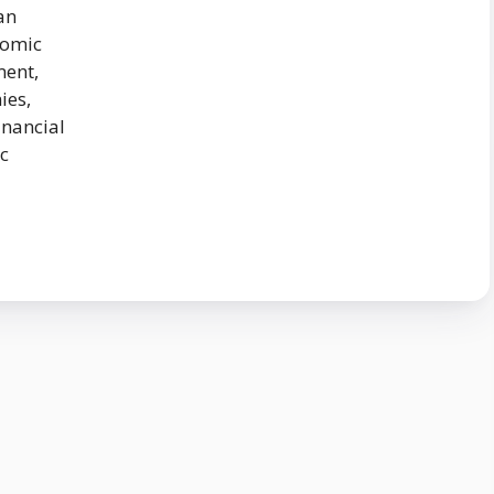
an
nomic
ment,
ies,
inancial
c