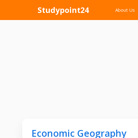
Skip
Studypoint24
About Us
to
content
Economic Geography