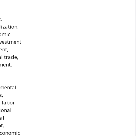
,
lization,
nomic
nvestment
ent,
l trade,
ment,
nmental
s,
, labor
ional
al
t,
 economic