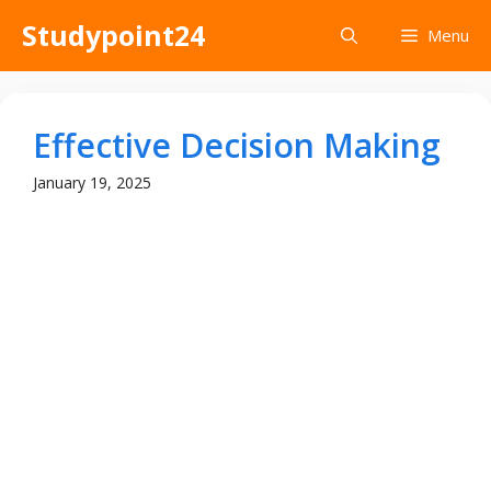
Skip
Studypoint24
Menu
to
content
Effective Decision Making
January 19, 2025