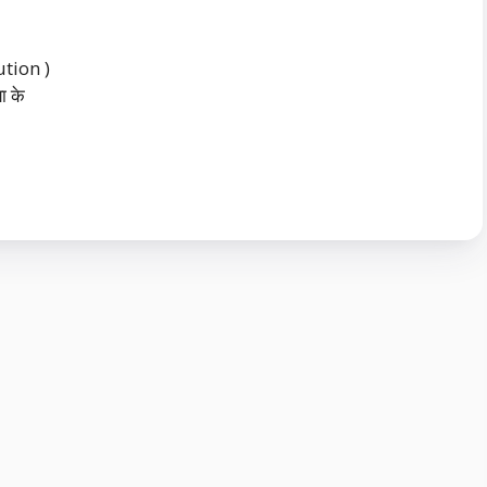
bution )
ा के